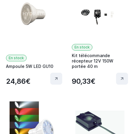
En stock
Kit télécommande
En stock
récepteur 12V 150W
Ampoule 5W LED GU10
portée 40 m
24,86€
90,33€