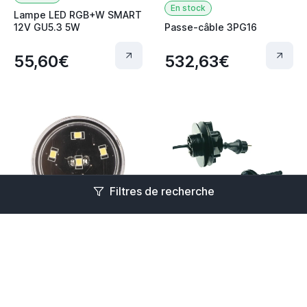
En stock
Lampe LED RGB+W SMART
12V GU5.3 5W
Passe-câble 3PG16
55,60€
532,63€
Filtres de recherche
En stock
En stock
Ampoule LED BREVUS 12V
1W 4000K 35 lm
Passe câble TRADUX
46,12€
86,26€