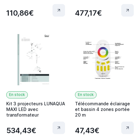
110,86€
477,17€
En stock
En stock
Kit 3 projecteurs LUNAQUA
Télécommande éclairage
MAXI LED avec
et bassin 4 zones portée
transformateur
20 m
534,43€
47,43€