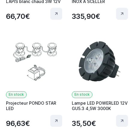
LAPIS blanc chaud 3W 12V
INOX A SCELLER
66,70€
335,90€
En stock
En stock
Projecteur PONDO STAR
Lampe LED POWERLED 12V
LED
GU5.3 4,5W 3000K
96,63€
35,50€