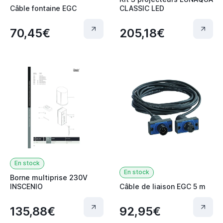
Câble fontaine EGC
CLASSIC LED
70,45€
205,18€
En stock
En stock
Borne multiprise 230V
INSCENIO
Câble de liaison EGC 5 m
135,88€
92,95€