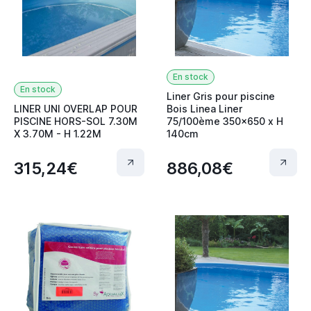
En stock
En stock
Liner Gris pour piscine
LINER UNI OVERLAP POUR
Bois Linea Liner
PISCINE HORS-SOL 7.30M
75/100ème 350x650 x H
X 3.70M - H 1.22M
140cm
315,24€
886,08€