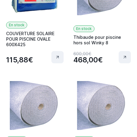
En stock
En stock
COUVERTURE SOLAIRE
Thibaude pour piscine
POUR PISCINE OVALE
hors sol Winky 8
600X425
600,00€
115,88€
468,00€