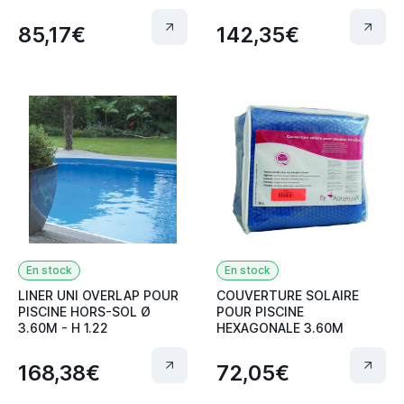
85,17€
142,35€
En stock
En stock
LINER UNI OVERLAP POUR
COUVERTURE SOLAIRE
PISCINE HORS-SOL Ø
POUR PISCINE
3.60M - H 1.22
HEXAGONALE 3.60M
168,38€
72,05€