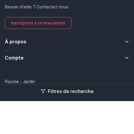
Besoin d'aide ? Contactez nous.
Inscription à la newsletter
À propos
Compte
/
Piscine
Jardin
Filtres de recherche
2026 © Tous droits réservés. OK Jardin, un site Watershop SASU.