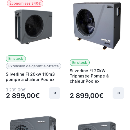
Économisez 340€
En stock
En stock
Extension de garantie offerte
Silverline FI 20kW
Silverline FI 20kw 110m3
Triphasée Pompe à
pompe a chaleur Poolex
chaleur Poolex
3 239,00€
2 899,00€
2 899,00€