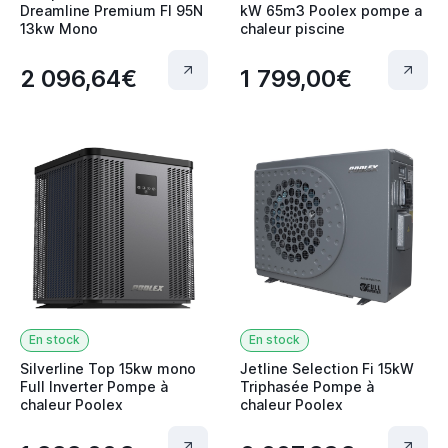
Dreamline Premium FI 95N
kW 65m3 Poolex pompe a
13kw Mono
chaleur piscine
2 096,64€
1 799,00€
En stock
En stock
Silverline Top 15kw mono
Jetline Selection Fi 15kW
Full Inverter Pompe à
Triphasée Pompe à
chaleur Poolex
chaleur Poolex