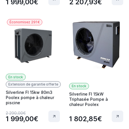
1 999,00€
2 207,93€
Économisez 291€
En stock
Extension de garantie offerte
En stock
Silverline FI 15kw 80m3
Silverline FI 15kW
Poolex pompe à chaleur
Triphasée Pompe à
piscine
chaleur Poolex
2 290,00€
1 999,00€
1 802,85€