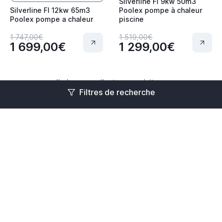
Silverline FI 9kw 50m3
Silverline FI 12kw 65m3
Poolex pompe à chaleur
Poolex pompe a chaleur
piscine
1 747,00€
1 519,00€
1 699,00€
1 299,00€
Il n'y a pas d'autres produits ...
Filtres de recherche