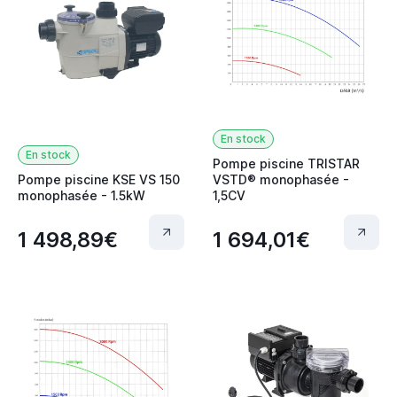
En stock
En stock
Pompe piscine TRISTAR
Pompe piscine KSE VS 150
VSTD® monophasée -
monophasée - 1.5kW
1,5CV
1 498,89€
1 694,01€