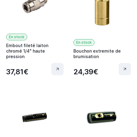
En stock
En stock
Embout fileté laiton
chromé 1/4" haute
Bouchon extremite de
pression
brumisation
37,81€
24,39€