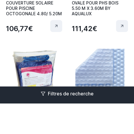
COUVERTURE SOLAIRE
OVALE POUR PHS BOIS
POUR PISCINE
5.50 M X 3.60M BY
OCTOGONALE 4.80/ 5.20M
AQUALUX
106,77€
111,42€
Filtres de recherche
En stock
En stock
COUVERTURE
Bâche à bulles - I-zol -
PROTECTION ET
500 Microns - Bordée 2
HIVERNAGE PHS ACIER
côtés
OVALE 7.60M X 4.60M