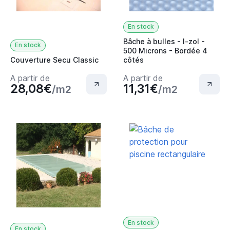
En stock
Bâche à bulles - I-zol -
En stock
500 Microns - Bordée 4
Couverture Secu Classic
côtés
A partir de
A partir de
28,08€
11,31€
/m2
/m2
En stock
En stock