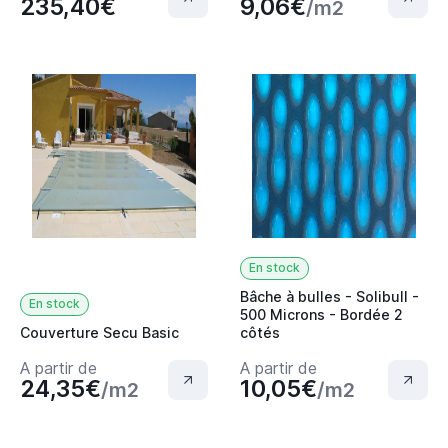
235,40€
9,06€
/m2
En stock
Bâche à bulles - Solibull -
En stock
500 Microns - Bordée 2
Couverture Secu Basic
côtés
A partir de
A partir de
24,35€
10,05€
/m2
/m2