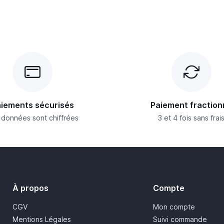
iements sécurisés
Paiement fraction
 données sont chiffrées
3 et 4 fois sans frai
À propos
Compte
CGV
Mon compte
Mentions Légales
Suivi commande