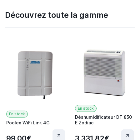
Découvrez toute la gamme
En stock
En stock
Déshumidificateur DT 850
Poolex WiFi Link 4G
E Zodiac
99,00€
3 331,82€