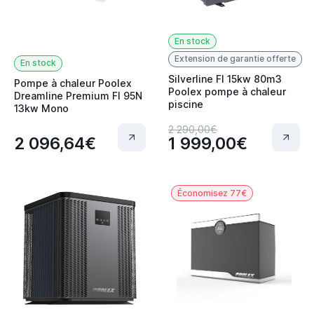
En stock
Extension de garantie offerte
En stock
Silverline FI 15kw 80m3
Pompe à chaleur Poolex
Poolex pompe à chaleur
Dreamline Premium FI 95N
piscine
13kw Mono
2 290,00€
2 096,64€
1 999,00€
Économisez 77€