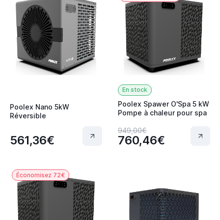
En stock
Poolex Spawer O'Spa 5 kW
Poolex Nano 5kW
Pompe à chaleur pour spa
Réversible
949,00€
561,36€
760,46€
Économisez 72€