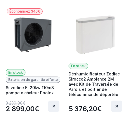
Économisez 340€
En stock
En stock
Déshumidificateur Zodiac
Sirocco2 Ambiance 2M
Extension de garantie offerte
avec Kit de Traversée de
Silverline FI 20kw 110m3
Parois et boitier de
pompe a chaleur Poolex
télécommande déportée
3 239,00€
2 899,00€
5 376,20€