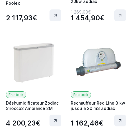
20kw Zodiac
Poolex
1 269,00€
2 117,93€
1 454,90€
En stock
En stock
Déshumidificateur Zodiac
Rechauffeur Red Line 3 kw
Sirocco2 Ambiance 2M
jusqu a 20 m3 Zodiac
4 200,23€
1 162,46€