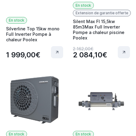
En stock
Extension de garantie offerte
En stock
Silent Max FI 15,5kw
85m3Max Full Inverter
Silverline Top 15kw mono
Pompe a chaleur piscine
Full Inverter Pompe à
Poolex
chaleur Poolex
2 162,00€
1 999,00€
2 084,10€
En stock
En stock