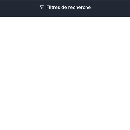
Filtres de recherche
En stock
En stock
Déshumidificateur Zodiac
Echangeur Heat Line Nu
Sirocco2 Ambiance 2M +
20kw Zodiac
appoint électrique 2 kw
711,57€
4 653,00€