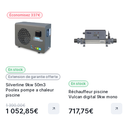
Économisez 337€
En stock
Extension de garantie offerte
En stock
Silverline 9kw 50m3
Poolex pompe a chaleur
Réchauffeur piscine
piscine
Vulcan digital 9kw mono
1 390,00€
1 052,85€
717,75€