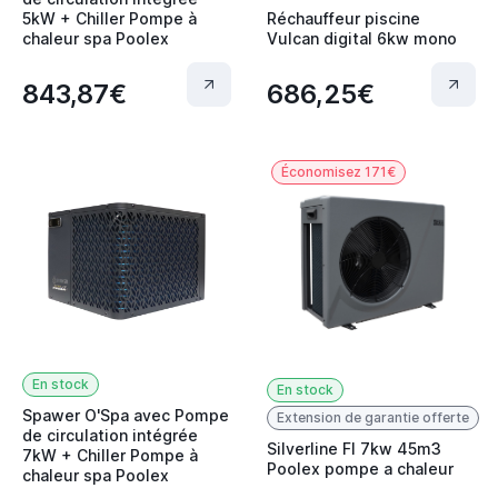
5kW + Chiller Pompe à
Réchauffeur piscine
chaleur spa Poolex
Vulcan digital 6kw mono
843,87€
686,25€
Économisez 171€
En stock
En stock
Spawer O'Spa avec Pompe
Extension de garantie offerte
de circulation intégrée
Silverline FI 7kw 45m3
7kW + Chiller Pompe à
Poolex pompe a chaleur
chaleur spa Poolex