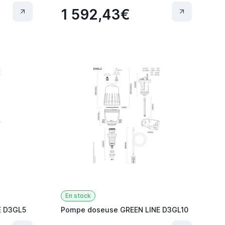
1 592,43€
En stock
E D3GL5
Pompe doseuse GREEN LINE D3GL10