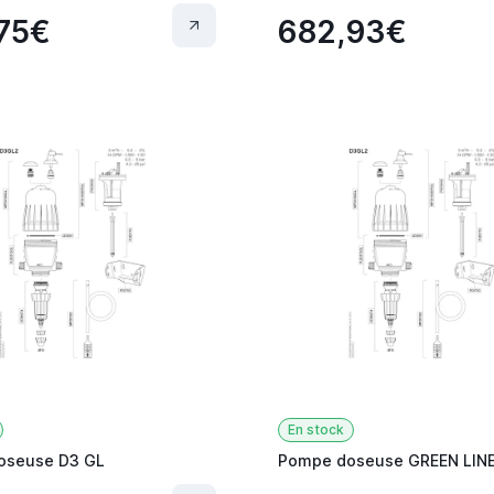
75€
682,93€
En stock
oseuse D3 GL
Pompe doseuse GREEN LIN