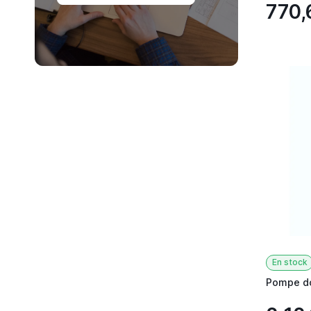
770,
En stock
Pompe d