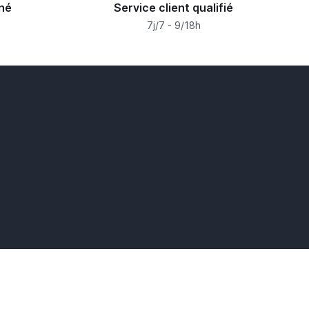
né
Service client qualifié
s
7j/7 - 9/18h