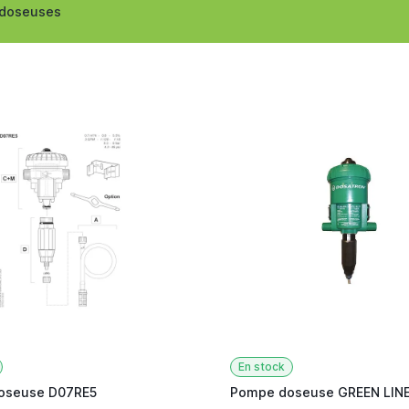
doseuses
En stock
oseuse D07RE5
Pompe doseuse GREEN LINE