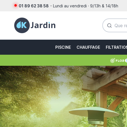
01 89 62 38 58
- Lundi au vendredi · 9/13h & 14/18h
PISCINE
CHAUFFAGE
FILTRATIO