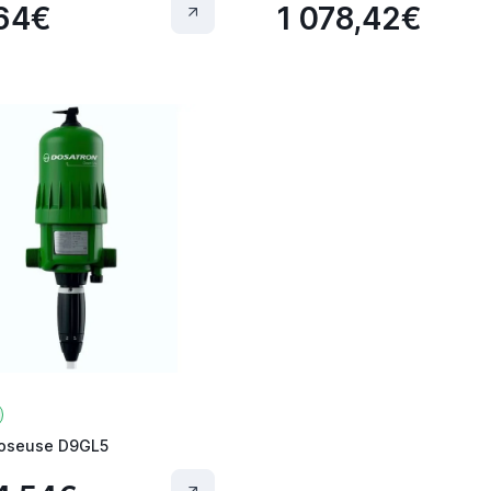
64€
1 078,42€
oseuse D9GL5