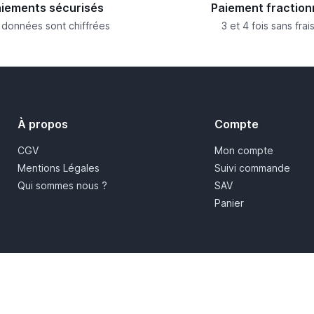
iements sécurisés
Paiement fraction
 données sont chiffrées
3 et 4 fois sans frai
À propos
Compte
CGV
Mon compte
Mentions Légales
Suivi commande
Qui sommes nous ?
SAV
Panier